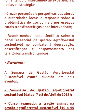
fomentando o intercâmbio de experiências,
ideias e estratégias;
- Cruzar perceções e perspetivas dos atores
e autoridades locais e regionais sobre a
problemática do uso do meio nos espaços
rurais transfronteiriços onde intervenham;
- Reunir conhecimento científico sobre o
papel essencial da gestão agroflorestal
sustentável no combate à degradação,
desertificação e despovoamento dos
territórios transfronteiriços;
▪ Estrutura:
A Semana da Gestão Agroflorestal
Sustentável estará dividida em dois
eventos:
- Seminário de gestão agroflorestal
sustentável (datas: 7 e 8 de Abril de 2017);
- Curso avançado: a tração animal na
gestão agroflorestal sustentável (10 a 15