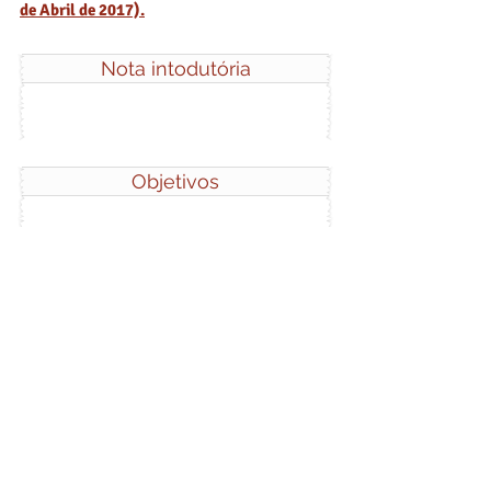
de Abril de 2017).
Nota intodutória
Objetivos
Evento 1 - Seminário de Gestão Agroflorestal Sust
Evento 2 - Curso avançado “A tração animal na ges
Inscrições Seminário
Inscrições Curso avançado