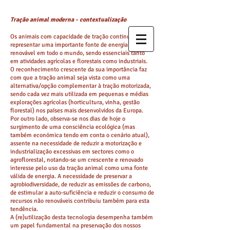
Tração animal moderna - contextualização
Os animais com capacidade de tração continuam a
representar uma importante fonte de energia
renovável em todo o mundo, sendo essenciais tanto
em atividades agrícolas e florestais como industriais.
O reconhecimento crescente da sua importância faz
com que a tração animal seja vista como uma
alternativa/opção complementar à tração motorizada,
sendo cada vez mais utilizada em pequenas e médias
explorações agrícolas (horticultura, vinha, gestão
florestal) nos países mais desenvolvidos da Europa.
Por outro lado, observa-se nos dias de hoje o
surgimento de uma consciência ecológica (mas
também económica tendo em conta o cenário atual),
assente na necessidade de reduzir a motorização e
industrialização excessivas em sectores como o
agroflorestal, notando-se um crescente e renovado
interesse pelo uso da tração animal como uma fonte
válida de energia. A necessidade de preservar a
agrobiodiversidade, de reduzir as emissões de carbono,
de estimular a auto-suficiência e reduzir o consumo de
recursos não renováveis contribuiu também para esta
tendência.
A (re)utilização desta tecnologia desempenha também
um papel fundamental na preservação dos nossos