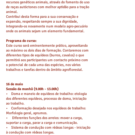
recursos genéticos animais, através do fomento do uso
de raças autóctones com melhor aptidão para a tração
animal.
Contribui desta forma para a sua conservação e
expansão, respeitando sempre a sua dignidade,
integrando-os novamente num modelo agro-pecuário
onde os animais sejam um elemento fundamental.
Programa do curso:
Este curso será eminentemente prático, aproveitando
ao máximo os dois dias de formação. Contaremos com
diferentes tipos de equídeos (burros, cavalos) o que
permitirá aos participantes um contacto próximo com
o potencial de cada uma das espécies, nos vários
trabalhos e tarefas dentro do âmbito agroflorestal.
16 de maio
Sessão da manhã (9.00h - 13.00h)
• Doma e maneio de equídeos de trabalho: etologia
dos diferentes equídeos, processo de doma, iniciação
ao trabalho.
• Conformação desejada nos equídeos de trabalho:
Morfologia geral, aprumos.
• Diferentes funções dos arreios: mover a carga,
suportar a carga, parar a carga e comunicação.
• Sistema de condução com rédeas longas - iniciação
à condução com rédeas longas.