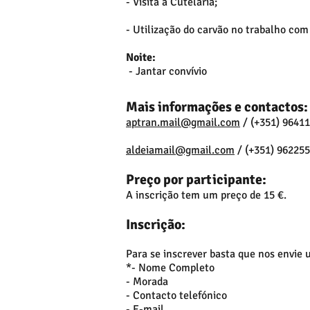
- Visita a Cutelaria;
- Utilização do carvão no trabalho com f
Noite:
- Jantar convívio
Mais informações e contactos:
aptran.mail@gmail.com
/ (+351) 9641
aldeiamail@gmail.com
/ (+351) 96225
Preço por participante:
A inscrição tem um preço de 15 €.
Inscrição:
Para se inscrever basta que nos envie
*- Nome Completo
- Morada
- Contacto telefónico
- E-mail