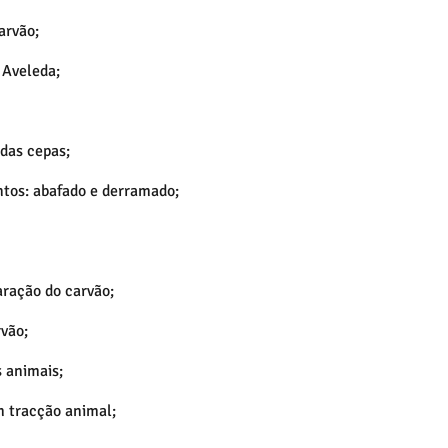
arvão;
 Aveleda;
das cepas;
ntos: abafado e derramado;
aração do carvão;
rvão;
s animais;
m tracção animal;